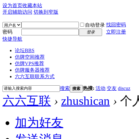
设为首页
收藏本站
开启辅助访问
切换到窄版
找回密码
自动登录
密码
立即注册
登录
快捷导航
论坛
BBS
仿牌空间推荐
仿牌VPS推荐
仿牌服务器推荐
六六互联联系方式
搜索
热搜:
活动
交友
discuz
搜索
六六互联
›
zhushican
›
个
加为好友