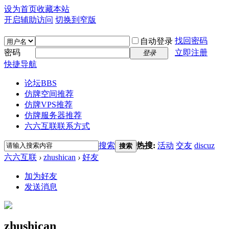
设为首页
收藏本站
开启辅助访问
切换到窄版
找回密码
自动登录
密码
立即注册
登录
快捷导航
论坛
BBS
仿牌空间推荐
仿牌VPS推荐
仿牌服务器推荐
六六互联联系方式
搜索
热搜:
活动
交友
discuz
搜索
六六互联
›
zhushican
›
好友
加为好友
发送消息
zhushican