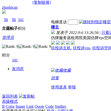
[复制链接]
zhushican
51
51
341
电梯直达
楼主
主题
帖子
积分
发表于 2022-9-6 13:26:56
|
只看
管理员
仿牌服务器租用宺美国仿牌vps空
抗投诉主机
,
抗投诉vps
,
抗投诉空
积分
341
发消息
收藏
回复
使用道具
举报
返回列表
高级模式
B
Color
Image
Link
Quote
Code
Smilies