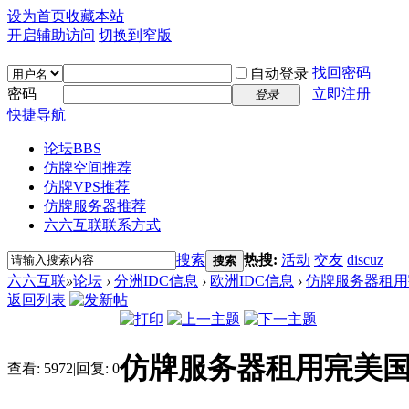
设为首页
收藏本站
开启辅助访问
切换到窄版
找回密码
自动登录
密码
立即注册
登录
快捷导航
论坛
BBS
仿牌空间推荐
仿牌VPS推荐
仿牌服务器推荐
六六互联联系方式
搜索
热搜:
活动
交友
discuz
搜索
六六互联
»
论坛
›
分洲IDC信息
›
欧洲IDC信息
›
仿牌服务器租用宺
返回列表
仿牌服务器租用宺美国
查看:
5972
|
回复:
0